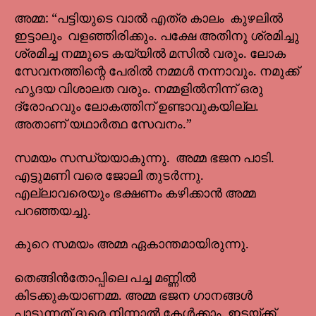
അമ്മ: “പട്ടിയുടെ വാൽ എത്ര കാലം കുഴലിൽ
ഇട്ടാലും വളഞ്ഞിരിക്കും. പക്ഷേ അതിനു ശ്രമിച്ചു
ശ്രമിച്ച നമ്മുടെ കയ്യിൽ മസിൽ വരും. ലോക
സേവനത്തിന്റെ പേരിൽ നമ്മൾ നന്നാവും. നമുക്ക്
ഹൃദയ വിശാലത വരും. നമ്മളിൽനിന്ന് ഒരു
ദ്രോഹവും ലോകത്തിന് ഉണ്ടാവുകയില്ല.
അതാണ് യഥാർത്ഥ സേവനം.”
സമയം സന്ധ്യയാകുന്നു. അമ്മ ഭജന പാടി.
എട്ടുമണി വരെ ജോലി തുടർന്നു.
എല്ലാവരെയും ഭക്ഷണം കഴിക്കാൻ അമ്മ
പറഞ്ഞയച്ചു.
കുറെ സമയം അമ്മ ഏകാന്തമായിരുന്നു.
തെങ്ങിൻതോപ്പിലെ പച്ച മണ്ണിൽ
കിടക്കുകയാണമ്മ. അമ്മ ഭജന ഗാനങ്ങൾ
പാടുന്നത് ദൂരെ നിന്നാൽ കേൾക്കാം. ഇടയ്ക്ക്