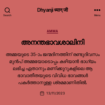
Dhyanji ध्यान् जी
Search
Menu
Categories
AMMA
അനന്തഭാവശാലിനി
അമ്മയുടെ 35-ാം ജന്മദിനത്തിന് രണ്ടുദിവസം
മുൻപ് അമ്മയോടൊപ്പം കഴിയാൻ ഭാഗ്യം
ലഭിച്ച ഏതാനും മണിക്കൂറുകളിലെ ആ
ഭാവാതീതയുടെ വിവിധ ഭാവങ്ങൾ
പകർത്താനുള്ള ശ്രമമാണിതിൽ.
13/11/2023
Post
date