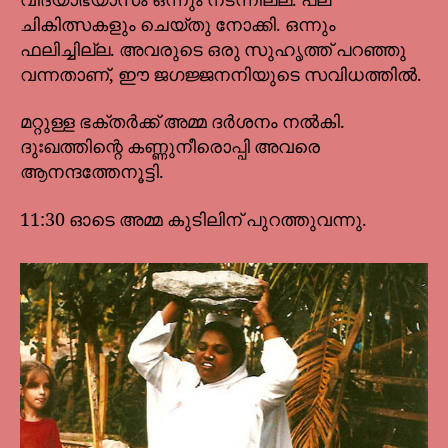
വിദ്യാഭ്യാസം ഒന്നും നടന്നില്ല. പല
ചികിത്സകളും ചെയ്തു നോക്കി. ഒന്നും
ഫലിച്ചില്ല. അവരുടെ ഒരു സുഹൃത്ത് പറഞ്ഞു
വന്നതാണ്, ഈ ജഗജ്ജനനിയുടെ സവിധത്തിൽ.
മറ്റുള്ള ഭക്തർക്ക് അമ്മ ദർശനം നൽകി.
ദുഃഖത്തിന്റെ കണ്ണുനീരൊപ്പി അവരെ
ആനന്ദത്തേനൂട്ടി.
11:30 ഓടെ അമ്മ കുടിലിന് പുറത്തുവന്നു.