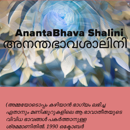
(അമ്മയോടൊപ്പം കഴിയാൻ ഭാഗ്യം ലഭിച്ച
ഏതാനും മണിക്കൂറുകളിലെ ആ ഭാവാതീതയുടെ
വിവിധ ഭാവങ്ങൾ പകർത്താനുള്ള
ശ്രമമാണിതിൽ. 1990 ഒക്ടോബർ