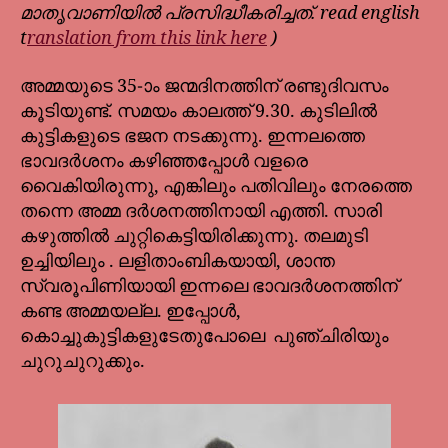
മാതൃവാണിയിൽ പ്രസിദ്ധീകരിച്ചത്. read english
t
ranslation from this link here
)
അമ്മയുടെ 35-ാം ജന്മദിനത്തിന് രണ്ടുദിവസം
കൂടിയുണ്ട്. സമയം കാലത്ത് 9.30. കുടിലിൽ
കുട്ടികളുടെ ഭജന നടക്കുന്നു. ഇന്നലത്തെ
ഭാവദർശനം കഴിഞ്ഞപ്പോൾ വളരെ
വൈകിയിരുന്നു, എങ്കിലും പതിവിലും നേരത്തെ
തന്നെ അമ്മ ദർശനത്തിനായി എത്തി. സാരി
കഴുത്തിൽ ചുറ്റികെട്ടിയിരിക്കുന്നു. തലമുടി
ഉച്ചിയിലും . ലളിതാംബികയായി, ശാന്ത
സ്വരൂപിണിയായി ഇന്നലെ ഭാവദർശനത്തിന്
കണ്ട അമ്മയല്ല. ഇപ്പോൾ,
കൊച്ചുകുട്ടികളുടേതുപോലെ പുഞ്ചിരിയും
ചുറുചുറുക്കും.