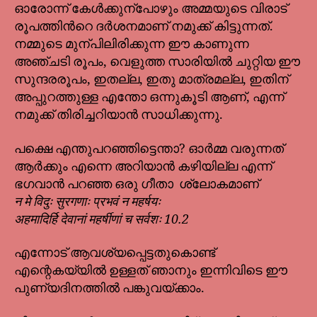
ഓരോന്ന് കേൾക്കുന്പോഴും അമ്മയുടെ വിരാട്
രൂപത്തിൻറെ ദർശനമാണ് നമുക്ക് കിട്ടുന്നത്.
നമ്മുടെ മുന്പിലിരിക്കുന്ന ഈ കാണുന്ന
അഞ്ചടി രൂപം, വെളുത്ത സാരിയിൽ ചുറ്റിയ ഈ
സുന്ദരരൂപം, ഇതല്ല, ഇതു മാത്രമല്ല, ഇതിന്
അപ്പുറത്തുള്ള എന്തോ ഒന്നുകൂടി
ആണ്, എന്ന്
നമുക്ക് തിരിച്ചറിയാൻ സാധിക്കുന്നു.
പക്ഷെ എന്തുപറഞ്ഞിട്ടെന്താ? ഓർമ്മ വരുന്നത്
ആർക്കും എന്നെ അറിയാൻ കഴിയില്ല എന്ന്
ഭഗവാൻ പറഞ്ഞ ഒരു ഗീതാ ശ്ലോകമാണ്
न मे विदुः सुरगणाः प्रभवं न महर्षयः
अहमादिर्हि देवानां महर्षीणां च सर्वशः 10.2
എന്നോട് ആവശ്യപ്പെട്ടതുകൊണ്ട്
എന്റെകയ്യിൽ ഉള്ളത് ഞാനും ഇന്നിവിടെ ഈ
പുണ്യദിനത്തിൽ പങ്കുവയ്ക്കാം.