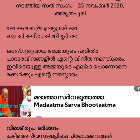
നടത്തിയ സത് സംഗം – 25 നവംബർ 2020,
അമൃതപുരി
यस्य स्मरण मात्रेण ज्ञानमुद्पद्यते स्वयं
स एव सर्व सम्पत्तिः तस्मै श्री गुरवे नमः
ജഗദ്ഗുരുവായ അമ്മയുടെ പവിത്ര
പാദാരവിന്ദങ്ങളിൽ എന്റെ വിനീത നമസ്‌കാരം.
ഇവിടെയുള്ള അമ്മയുടെ എല്ലാ പൊന്നോമന
മക്കൾക്കും എന്റെ നമസ്കാരം.
വിരാട് രൂപ ദർശനം
കഴിഞ്ഞ ദിവസങ്ങളിലെ പ്രഭാഷണങ്ങൾ