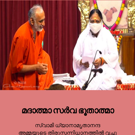
മദാത്മാ സർവ ഭൂതാത്മാ
സ്വാമി ധ്യാനാമൃതാനന്ദ
അമ്മയുടെ തിരുസന്നിധാനത്തിൽ വച്ചു