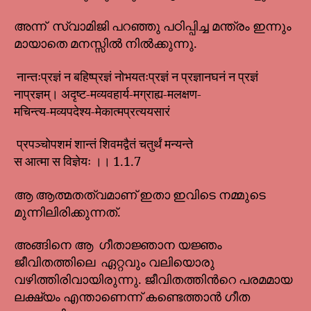
അന്ന് സ്വാമിജി പറഞ്ഞു പഠിപ്പിച്ച മന്ത്രം ഇന്നും
മായാതെ മനസ്സിൽ നിൽക്കുന്നു.
नान्तःप्रज्ञं न बहिष्प्रज्ञं नोभयतःप्रज्ञं न प्रज्ञानघनं न प्रज्ञं
नाप्रज्ञम्। अदृष्ट-मव्यवहार्य-मग्राह्य-मलक्षण-
मचिन्त्य-मव्यपदेश्य-मेकात्मप्रत्ययसारं
प्रपञ्चोपशमं शान्तं शिवमद्वैतं चतुर्थं मन्यन्ते
स आत्मा स विज्ञेयः ।। 1.1.7
ആ ആത്മതത്വമാണ് ഇതാ ഇവിടെ നമ്മുടെ
മുന്നിലിരിക്കുന്നത്.
അങ്ങിനെ ആ ഗീതാജ്ഞാന യജ്ഞം
ജീവിതത്തിലെ ഏറ്റവും വലിയൊരു
വഴിത്തിരിവായിരുന്നു. ജീവിതത്തിൻറെ പരമമായ
ലക്ഷ്യം എന്താണെന്ന് കണ്ടെത്താൻ ഗീത